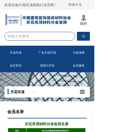
简体中文
ꀅ
欢迎光临中国吊顶墙面行业官网！
넙
我的
끠
天花吊顶
广东天花吊顶
川渝顶墙
动态资讯
顶墙元宇宙
会员服务
끀
天花吊顶
Ceiling
会员名录