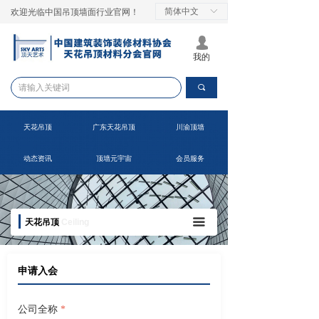
简体中文
ꀅ
欢迎光临中国吊顶墙面行业官网！
넙
我的
끠
天花吊顶
广东天花吊顶
川渝顶墙
动态资讯
顶墙元宇宙
会员服务
끀
天花吊顶
Ceiling
申请入会
公司全称
*